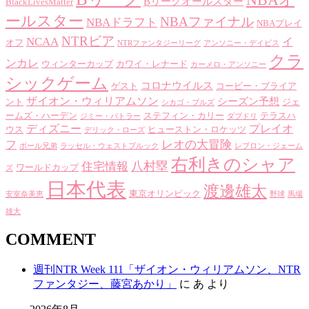
Bリーグオールスター
BlackLivesMatter
ールスター
NBAファイナル
NBAドラフト
NBAプレイ
NTRビア
NCAA
イ
オフ
NTRファンタジーリーグ
アンソニー・デイビス
クラ
ンカレ
ウィンターカップ
カワイ・レナード
カーメロ・アンソニー
シックゲーム
コロナウイルス
ゲスト
コービー・ブライア
ザイオン・ウィリアムソン
シーズン予想
ント
ジェ
シカゴ・ブルズ
ームズ・ハーデン
ステフィン・カリー
テラスハ
ジミー・バトラー
ダブドリ
ディズニー
プレイオ
ウス
ヒューストン・ロケッツ
デリック・ローズ
レオの大冒険
フ
ボール兄弟
ラッセル・ウェストブルック
レブロン・ジェーム
右利きのシャア
八村塁
住宅情報
ワールドカップ
ズ
日本代表
渡邊雄太
東京オリンピック
安室奈美恵
野球
馬場
雄大
COMMENT
週刊NTR Week 111「ザイオン・ウィリアムソン、NTR
ファンタジー、藤宮あかり」
に
あ
より