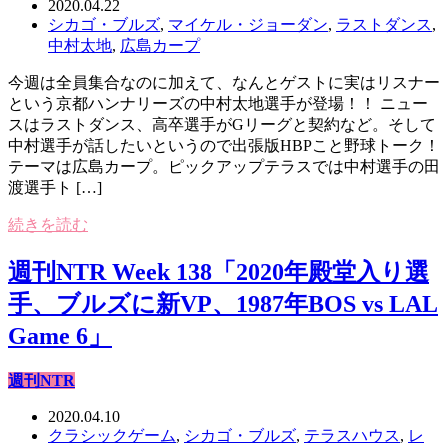
2020.04.22
シカゴ・ブルズ
,
マイケル・ジョーダン
,
ラストダンス
,
中村太地
,
広島カープ
今週は全員集合なのに加えて、なんとゲストに実はリスナー
という京都ハンナリーズの中村太地選手が登場！！ ニュー
スはラストダンス、高卒選手がGリーグと契約など。そして
中村選手が話したいというので出張版HBPこと野球トーク！
テーマは広島カープ。ピックアップテラスでは中村選手の田
渡選手ト […]
続きを読む
週刊NTR Week 138「2020年殿堂入り選
手、ブルズに新VP、1987年BOS vs LAL
Game 6」
週刊NTR
2020.04.10
クラシックゲーム
,
シカゴ・ブルズ
,
テラスハウス
,
レ