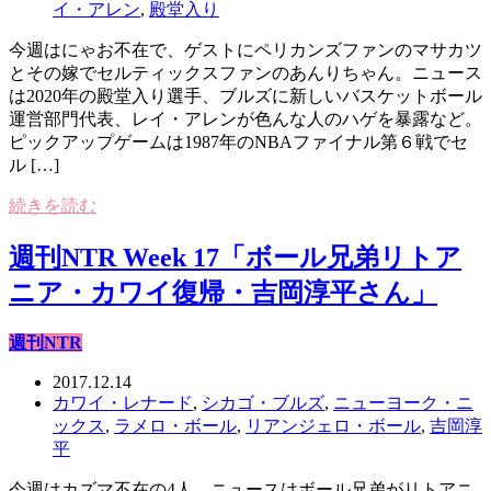
イ・アレン
,
殿堂入り
今週はにゃお不在で、ゲストにペリカンズファンのマサカツ
とその嫁でセルティックスファンのあんりちゃん。ニュース
は2020年の殿堂入り選手、ブルズに新しいバスケットボール
運営部門代表、レイ・アレンが色んな人のハゲを暴露など。
ピックアップゲームは1987年のNBAファイナル第６戦でセ
ル […]
続きを読む
週刊NTR Week 17「ボール兄弟リトア
ニア・カワイ復帰・吉岡淳平さん」
週刊NTR
2017.12.14
カワイ・レナード
,
シカゴ・ブルズ
,
ニューヨーク・ニ
ックス
,
ラメロ・ボール
,
リアンジェロ・ボール
,
吉岡淳
平
今週はカズマ不在の4人。ニュースはボール兄弟がリトアニ