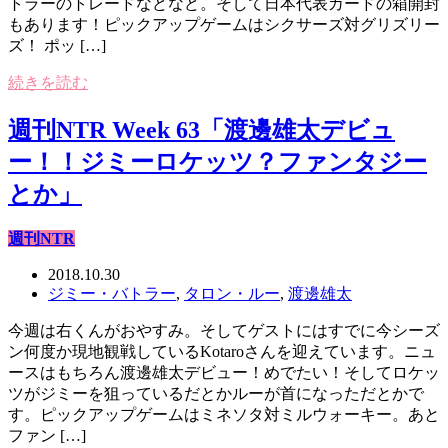
トラーのトレードなどなど。そして日本代表カードの箱開封
もあります！ピックアップゲームはシクサーズ対グリズリー
ズ！ ポッ […]
続きを読む
週刊NTR Week 63「渡邊雄太デビュ
ー！！ジミーロケッツ？ファンタジー
とか」
週刊NTR
2018.10.30
ジミー・バトラー
,
タロン・ルー
,
渡邊雄太
今週は右くんがおやすみ。そしてゲストにはすでに今シーズ
ン何度か現地観戦しているKotaroさんを迎えています。ニュ
ースはもちろん渡邊雄太デビュー！めでたい！そしてロケッ
ツがジミーを狙っているだとかルーが首になっただとかで
す。ピックアップゲームはミネソタ対ミルウォーキー。あと
ファン […]