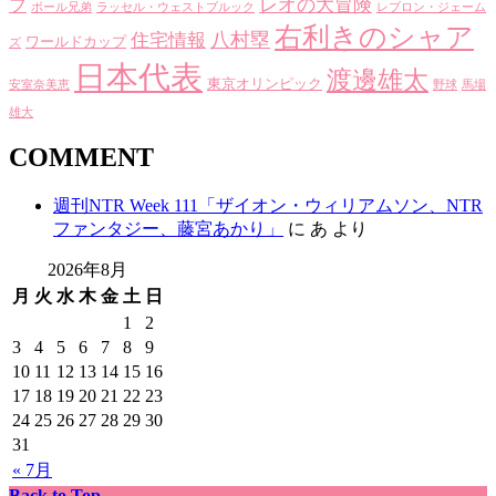
レオの大冒険
フ
ボール兄弟
ラッセル・ウェストブルック
レブロン・ジェーム
右利きのシャア
八村塁
住宅情報
ワールドカップ
ズ
日本代表
渡邊雄太
東京オリンピック
安室奈美恵
野球
馬場
雄大
COMMENT
週刊NTR Week 111「ザイオン・ウィリアムソン、NTR
ファンタジー、藤宮あかり」
に
あ
より
2026年8月
月
火
水
木
金
土
日
1
2
3
4
5
6
7
8
9
10
11
12
13
14
15
16
17
18
19
20
21
22
23
24
25
26
27
28
29
30
31
« 7月
Back to Top