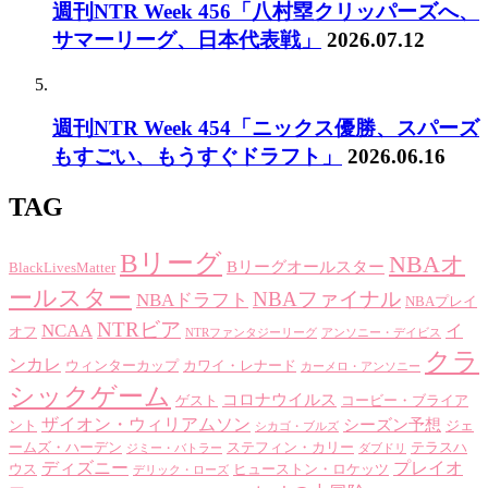
週刊NTR Week 456「八村塁クリッパーズへ、
サマーリーグ、日本代表戦」
2026.07.12
週刊NTR Week 454「ニックス優勝、スパーズ
もすごい、もうすぐドラフト」
2026.06.16
TAG
Bリーグ
NBAオ
Bリーグオールスター
BlackLivesMatter
ールスター
NBAファイナル
NBAドラフト
NBAプレイ
NTRビア
NCAA
イ
オフ
NTRファンタジーリーグ
アンソニー・デイビス
クラ
ンカレ
ウィンターカップ
カワイ・レナード
カーメロ・アンソニー
シックゲーム
コロナウイルス
ゲスト
コービー・ブライア
ザイオン・ウィリアムソン
シーズン予想
ント
ジェ
シカゴ・ブルズ
ームズ・ハーデン
ステフィン・カリー
テラスハ
ジミー・バトラー
ダブドリ
ディズニー
プレイオ
ウス
ヒューストン・ロケッツ
デリック・ローズ