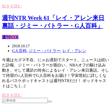
続きを読む
週刊NTR Week 61「レイ・アレン来日
裏話・ジミー・バトラー・G人百科」
週刊NTR
2018.10.17
G人百科
,
ジミー・バトラー
,
レイ・アレン
今週はカズマ不在、にゃお遅刻でスタート。ニュースは続い
た訃報、ジミー・バトラーが面白い、NBAオフの駆け込み
動き、そして通訳の玲央によるレイ・アレン来日裏話。そし
て待望の○人百科でG人百科をお届け！宇宙世紀に詳しくな
れるバスケポッドキャストは週刊NTRだけ！ ポッドキャス
トはこち […]
続きを読む