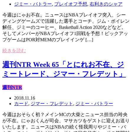
ジミー・バトラー
,
プレイオフ予想
,
右利きのシャア
今週はにゃお不在。ニュースはNBAプレイオフ突入、シー
ディングゲームズで活躍した選手とコーチ、ジム・ボイレン
解任、ジミーのコーヒー、Basketball Action 2020などなど。
そしてメンバーがNBAプレイオフ1回戦を予想！ピックアッ
プゲームはPOR対MEMのプレイインゲ […]
続きを読む
週刊NTR Week 65「とにれお不在、ジ
ミートレード、ジマー・フレデット」
週刊NTR
2018.11.16
カード
,
ジマー・フレデット
,
ジミー・バトラー
今週はおそらく初？メインMCの大柴とニュース担当の玲央
が不在。にゃおくんが司会、マサカツをゲストに迎えお送り
いたします。ニュースはNBAの続く怪我周りやジミー・バ