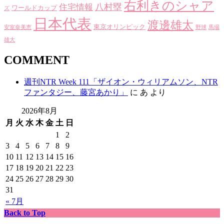
右利きのシャア
八村塁
住宅情報
ワールドカップ
ズ
日本代表
渡邊雄太
東京オリンピック
安室奈美恵
野球
馬場
雄大
COMMENT
週刊NTR Week 111「ザイオン・ウィリアムソン、NTR
ファンタジー、藤宮あかり」
に
あ
より
2026年8月
月
火
水
木
金
土
日
1
2
3
4
5
6
7
8
9
10
11
12
13
14
15
16
17
18
19
20
21
22
23
24
25
26
27
28
29
30
31
« 7月
Back to Top