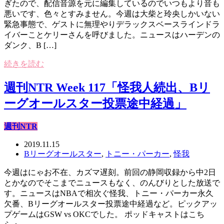
ぎたので、配信音源を元に編集しているのでいつもより音も
悪いです、色々とすみません。今週は大柴と玲央しかいない
緊急事態で、ゲストに無理やりデラックスベースラインドラ
イバーことケリーさんを呼びました。ニュースはハーデンの
ダンク、B […]
続きを読む
週刊NTR Week 117「怪我人続出、Bリ
ーグオールスター投票途中経過」
週刊NTR
2019.11.15
Bリーグオールスター
,
トニー・パーカー
,
怪我
今週はにゃお不在、カズマ遅刻。前回の静岡収録から中2日
とかなのでそこまでニュースもなく、のんびりとした放送で
す。ニュースはNBAで相次ぐ怪我、トニー・パーカー永久
欠番、Bリーグオールスター投票途中経過など。ピックアッ
プゲームはGSW vs OKCでした。 ポッドキャストはこち