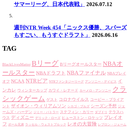
サマーリーグ、日本代表戦」
2026.07.12
週刊NTR Week 454「ニックス優勝、スパーズ
もすごい、もうすぐドラフト」
2026.06.16
TAG
Bリーグ
NBAオ
Bリーグオールスター
BlackLivesMatter
ールスター
NBAファイナル
NBAドラフト
NBAプレイ
NTRビア
NCAA
イ
オフ
NTRファンタジーリーグ
アンソニー・デイビス
クラ
ンカレ
ウィンターカップ
カワイ・レナード
カーメロ・アンソニー
シックゲーム
コロナウイルス
ゲスト
コービー・ブライア
ザイオン・ウィリアムソン
シーズン予想
ント
ジェ
シカゴ・ブルズ
ームズ・ハーデン
ステフィン・カリー
テラスハ
ジミー・バトラー
ダブドリ
ディズニー
プレイオ
ウス
ヒューストン・ロケッツ
デリック・ローズ
レオの大冒険
フ
ボール兄弟
ラッセル・ウェストブルック
レブロン・ジェーム