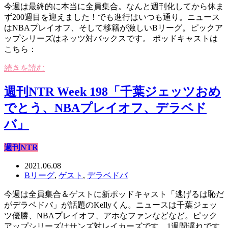
今週は最終的に本当に全員集合。なんと週刊化してから休ま
ず200週目を迎えました！でも進行はいつも通り。ニュース
はNBAプレイオフ、そして移籍が激しいBリーグ。ピックア
ップシリーズはネッツ対バックスです。 ポッドキャストは
こちら：
続きを読む
週刊NTR Week 198「千葉ジェッツおめ
でとう、NBAプレイオフ、デラベド
バ」
週刊NTR
2021.06.08
Bリーグ
,
ゲスト
,
デラベドバ
今週は全員集合＆ゲストに新ポッドキャスト「‎逃げるは恥だ
がデラベドバ」が話題のKellyくん。ニュースは千葉ジェッ
ツ優勝、NBAプレイオフ、アホなファンなどなど。ピック
アップシリーズはサンズ対レイカーズです。1週間遅れです