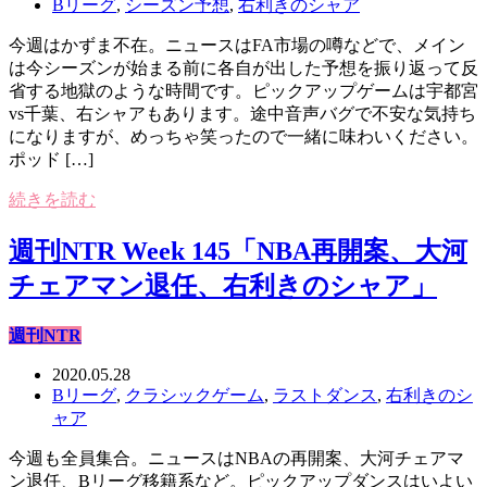
Bリーグ
,
シーズン予想
,
右利きのシャア
今週はかずま不在。ニュースはFA市場の噂などで、メイン
は今シーズンが始まる前に各自が出した予想を振り返って反
省する地獄のような時間です。ピックアップゲームは宇都宮
vs千葉、右シャアもあります。途中音声バグで不安な気持ち
になりますが、めっちゃ笑ったので一緒に味わいください。
ポッド […]
続きを読む
週刊NTR Week 145「NBA再開案、大河
チェアマン退任、右利きのシャア」
週刊NTR
2020.05.28
Bリーグ
,
クラシックゲーム
,
ラストダンス
,
右利きのシ
ャア
今週も全員集合。ニュースはNBAの再開案、大河チェアマ
ン退任、Bリーグ移籍系など。ピックアップダンスはいよい