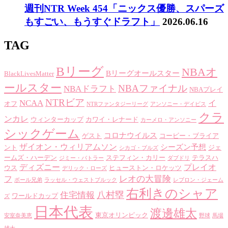
週刊NTR Week 454「ニックス優勝、スパーズ
もすごい、もうすぐドラフト」
2026.06.16
TAG
Bリーグ
NBAオ
Bリーグオールスター
BlackLivesMatter
ールスター
NBAファイナル
NBAドラフト
NBAプレイ
NTRビア
NCAA
イ
オフ
NTRファンタジーリーグ
アンソニー・デイビス
クラ
ンカレ
ウィンターカップ
カワイ・レナード
カーメロ・アンソニー
シックゲーム
コロナウイルス
ゲスト
コービー・ブライア
ザイオン・ウィリアムソン
シーズン予想
ント
ジェ
シカゴ・ブルズ
ームズ・ハーデン
ステフィン・カリー
テラスハ
ジミー・バトラー
ダブドリ
ディズニー
プレイオ
ウス
ヒューストン・ロケッツ
デリック・ローズ
レオの大冒険
フ
ボール兄弟
ラッセル・ウェストブルック
レブロン・ジェーム
右利きのシャア
八村塁
住宅情報
ワールドカップ
ズ
日本代表
渡邊雄太
東京オリンピック
安室奈美恵
野球
馬場