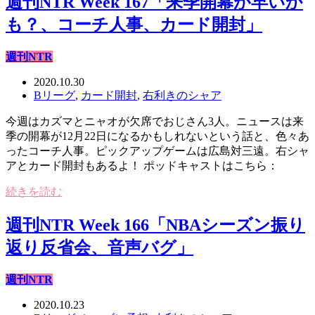
週刊NTR Week 167「来季開幕が早いか
も？、コーチ人事、カード開封」
週刊NTR
2020.10.30
Bリーグ
,
カード開封
,
右利きのシャア
今週はカズマとニャオが欠席でおじさん3人。ニュースは来
季の開幕が12月22日になるかもしれないという話と、色々あ
ったコーチ人事。ピックアップゲームは広島対三遠。右シャ
アとカード開封もあるよ！ ポッドキャストはこちら：
続きを読む
週刊NTR Week 166「NBAシーズン振り
返り反省会、音声バグ」
週刊NTR
2020.10.23