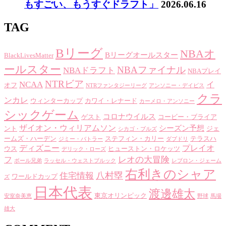
もすごい、もうすぐドラフト」
2026.06.16
TAG
Bリーグ
NBAオ
Bリーグオールスター
BlackLivesMatter
ールスター
NBAファイナル
NBAドラフト
NBAプレイ
NTRビア
NCAA
イ
オフ
NTRファンタジーリーグ
アンソニー・デイビス
クラ
ンカレ
ウィンターカップ
カワイ・レナード
カーメロ・アンソニー
シックゲーム
コロナウイルス
ゲスト
コービー・ブライア
ザイオン・ウィリアムソン
シーズン予想
ント
ジェ
シカゴ・ブルズ
ームズ・ハーデン
ステフィン・カリー
テラスハ
ジミー・バトラー
ダブドリ
ディズニー
プレイオ
ウス
ヒューストン・ロケッツ
デリック・ローズ
レオの大冒険
フ
ボール兄弟
ラッセル・ウェストブルック
レブロン・ジェーム
右利きのシャア
八村塁
住宅情報
ワールドカップ
ズ
日本代表
渡邊雄太
東京オリンピック
安室奈美恵
野球
馬場
雄大