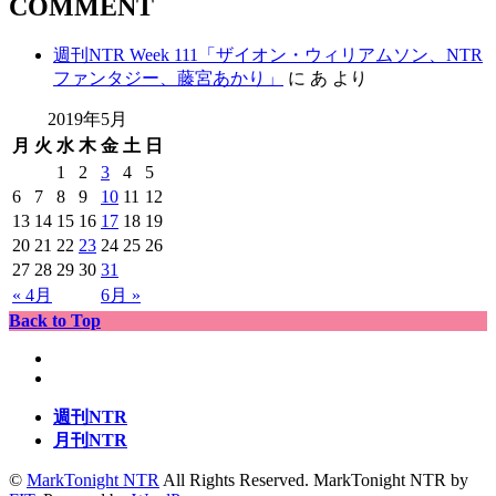
COMMENT
週刊NTR Week 111「ザイオン・ウィリアムソン、NTR
ファンタジー、藤宮あかり」
に
あ
より
2019年5月
月
火
水
木
金
土
日
1
2
3
4
5
6
7
8
9
10
11
12
13
14
15
16
17
18
19
20
21
22
23
24
25
26
27
28
29
30
31
« 4月
6月 »
Back to Top
週刊NTR
月刊NTR
©
MarkTonight NTR
All Rights Reserved.
MarkTonight NTR by