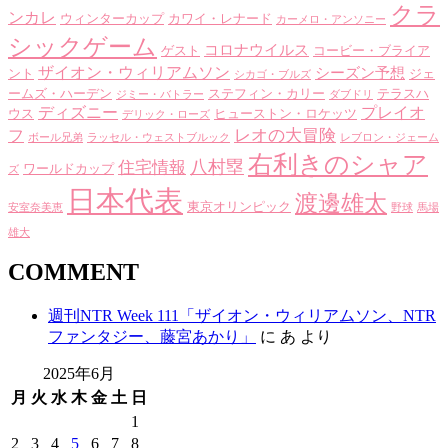
クラ
ンカレ
ウィンターカップ
カワイ・レナード
カーメロ・アンソニー
シックゲーム
コロナウイルス
ゲスト
コービー・ブライア
ザイオン・ウィリアムソン
シーズン予想
ント
ジェ
シカゴ・ブルズ
ームズ・ハーデン
ステフィン・カリー
テラスハ
ジミー・バトラー
ダブドリ
ディズニー
プレイオ
ウス
ヒューストン・ロケッツ
デリック・ローズ
レオの大冒険
フ
ボール兄弟
ラッセル・ウェストブルック
レブロン・ジェーム
右利きのシャア
八村塁
住宅情報
ワールドカップ
ズ
日本代表
渡邊雄太
東京オリンピック
安室奈美恵
野球
馬場
雄大
COMMENT
週刊NTR Week 111「ザイオン・ウィリアムソン、NTR
ファンタジー、藤宮あかり」
に
あ
より
2025年6月
月
火
水
木
金
土
日
1
2
3
4
5
6
7
8