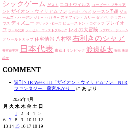
シックゲーム
コロナウイルス
ゲスト
コービー・ブライア
ザイオン・ウィリアムソン
シーズン予想
ント
ジェ
シカゴ・ブルズ
ームズ・ハーデン
ステフィン・カリー
テラスハ
ジミー・バトラー
ダブドリ
ディズニー
プレイオ
ウス
ヒューストン・ロケッツ
デリック・ローズ
レオの大冒険
フ
ボール兄弟
ラッセル・ウェストブルック
レブロン・ジェーム
右利きのシャア
八村塁
住宅情報
ワールドカップ
ズ
日本代表
渡邊雄太
東京オリンピック
安室奈美恵
野球
馬場
雄大
COMMENT
週刊NTR Week 111「ザイオン・ウィリアムソン、NTR
ファンタジー、藤宮あかり」
に
あ
より
2026年4月
月
火
水
木
金
土
日
1
2
3
4
5
6
7
8
9
10
11
12
13
14
15
16
17
18
19