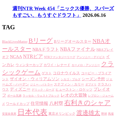
週刊NTR Week 454「ニックス優勝、スパーズ
もすごい、もうすぐドラフト」
2026.06.16
TAG
Bリーグ
NBAオ
Bリーグオールスター
BlackLivesMatter
ールスター
NBAファイナル
NBAドラフト
NBAプレイ
NTRビア
NCAA
イ
オフ
NTRファンタジーリーグ
アンソニー・デイビス
クラ
ンカレ
ウィンターカップ
カワイ・レナード
カーメロ・アンソニー
シックゲーム
コロナウイルス
ゲスト
コービー・ブライア
ザイオン・ウィリアムソン
シーズン予想
ント
ジェ
シカゴ・ブルズ
ームズ・ハーデン
ステフィン・カリー
テラスハ
ジミー・バトラー
ダブドリ
ディズニー
プレイオ
ウス
ヒューストン・ロケッツ
デリック・ローズ
レオの大冒険
フ
ボール兄弟
ラッセル・ウェストブルック
レブロン・ジェーム
右利きのシャア
八村塁
住宅情報
ワールドカップ
ズ
日本代表
渡邊雄太
東京オリンピック
安室奈美恵
野球
馬場